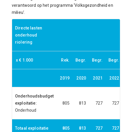
verantwoord op het programma ‘Volksgezondheid en
milieu’.
Directe lasten
onderhoud
riolering
x € 1.000
Rek.
Begr.
Begr.
Begr.
Beg
2019
2020
2021
2022
20
Onderhoudsbudget
exploitatie:
805
813
727
727
7
Onderhoud
Totaal exploitatie
805
813
727
727
7