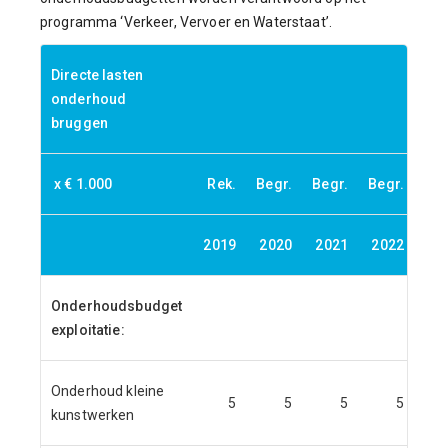
programma ‘Verkeer, Vervoer en Waterstaat’.
Directe lasten
onderhoud
bruggen
x € 1.000
Rek.
Begr.
Begr.
Begr.
Beg
2019
2020
2021
2022
20
Onderhoudsbudget
exploitatie:
Onderhoud kleine
5
5
5
5
kunstwerken