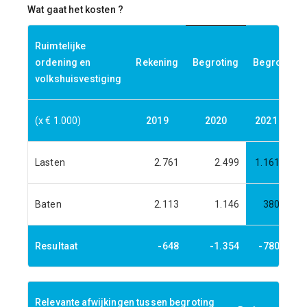
Wat gaat het kosten ?
Ruimtelijke
ordening en
Rekening
Begroting
Begroting
volkshuisvestiging
(x € 1.000)
2019
2020
2021
20
Lasten
2.761
2.499
1.161
1.
Baten
2.113
1.146
380
Resultaat
-648
-1.354
-780
-
Relevante afwijkingen tussen begroting