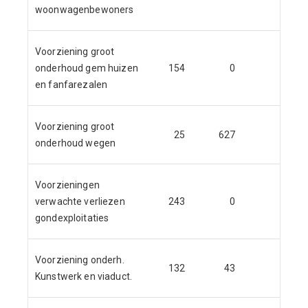
woonwagenbewoners
Voorziening groot
onderhoud gem huizen
154
0
0
en fanfarezalen
Voorziening groot
25
627
617
onderhoud wegen
Voorzieningen
verwachte verliezen
243
0
243
gondexploitaties
Voorziening onderh.
132
43
53
Kunstwerk en viaduct.