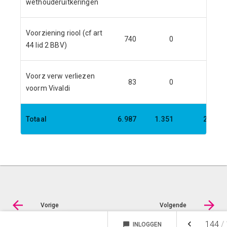
wethouderuitkeringen
Voorziening riool (cf art
740
0
180
44 lid 2 BBV)
Voorz verw verliezen
83
0
0
voorm Vivaldi
Totaal
6.987
1.351
2.289
Vorige
Volgende
keyboard_arrow_left
144
/
chat_bubble
INLOGGEN