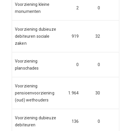
Voorziening kleine
2
0
0
monumenten
Voorziening dubieuze
debiteuren sociale
919
32
32
zaken
Voorziening
0
0
0
planschades
Voorziening
pensioenvoorziening
1.964
30
56
(oud) wethouders
Voorziening dubieuze
136
0
0
debiteuren