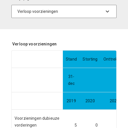
Verloop voorzieningen
Stand
Storting
Onttrekking
31-
dec
2019
2020
2020
Voorzieningen dubieuze
vorderingen
5
0
0