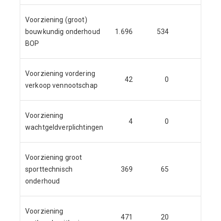
Voorziening (groot)
bouwkundig onderhoud
1.696
534
809
BOP
Voorziening vordering
42
0
0
verkoop vennootschap
Voorziening
4
0
4
wachtgeldverplichtingen
Voorziening groot
sporttechnisch
369
65
168
onderhoud
Voorziening
471
20
126