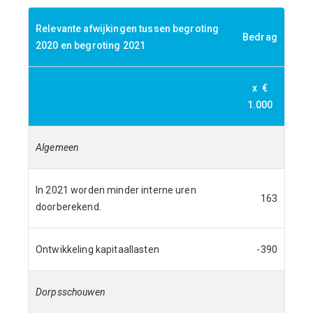
Relevante afwijkingen tussen begroting
Bedrag
2020 en begroting 2021
x €
1.000
Algemeen
In 2021 worden minder interne uren
163
doorberekend.
Ontwikkeling kapitaallasten
-390
Dorpsschouwen