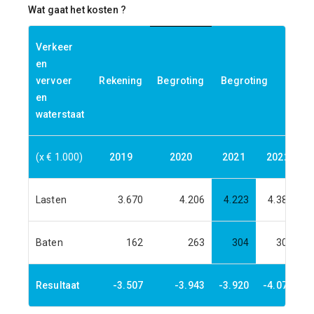
Wat gaat het kosten ?
Verkeer
en
vervoer
Rekening
Begroting
Begroting
Meer
en
waterstaat
(x € 1.000)
2019
2020
2021
2022
Lasten
3.670
4.206
4.223
4.384
Baten
162
263
304
305
Resultaat
-3.507
-3.943
-3.920
-4.079
-