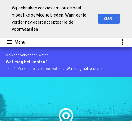
Wij gebruiken cookies om jou de best
mogelijke service te bieden. Wanneer je
SLUIT
verder navigeert accepteer je
de
Begroting
2021
voorwaarden
Verkeer, vervoer en water
Wat mag het kosten?
Verkeer, vervoer en water
Wat mag het kosten?